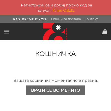
Регистрирај се и добиј промо код за
попуст!
Клик ОВДЕ
Skip
Опции за достава
Контакт
РАБ. ВРЕМЕ 12 - 22H
to
content
КОШНИЧКА
Вашата кошничка моментално е празна.
ВРАТИ СЕ ВО МЕНИТО