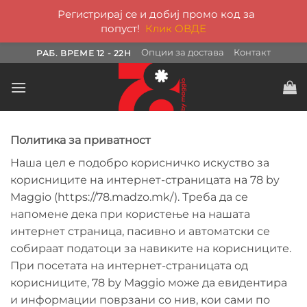
Регистрирај се и добиј промо код за
попуст!
Клик ОВДЕ
Skip
Опции за достава
Контакт
РАБ. ВРЕМЕ 12 - 22H
to
content
Политика за приватност
Наша цел е подобро корисничко искуство за
корисниците на интернет-страницата на 78 by
Maggio (https://78.madzo.mk/). Треба да се
напомене дека при користење на нашата
интернет страница, пасивно и автоматски се
собираат податоци за навиките на корисниците.
При посетата на интернет-страницата од
корисниците, 78 by Maggio може да евидентира
и информации поврзани со нив, кои сами по