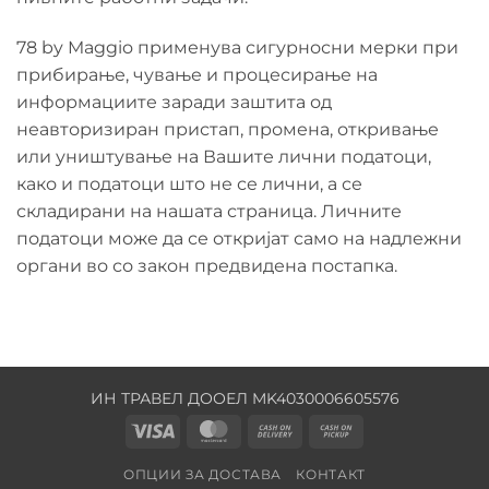
78 by Maggio применува сигурносни мерки при
прибирање, чување и процесирање на
информациите заради заштита од
неавторизиран пристап, промена, откривање
или уништување на Вашите лични податоци,
како и податоци што не се лични, а се
складирани на нашата страница. Личните
податоци може да се откријат само на надлежни
органи во со закон предвидена постапка.
ИН ТРАВЕЛ ДООЕЛ MK4030006605576
Visa
MasterCard
Cash
Cash
On
on
ОПЦИИ ЗА ДОСТАВА
КОНТАКТ
Delivery
Pickup