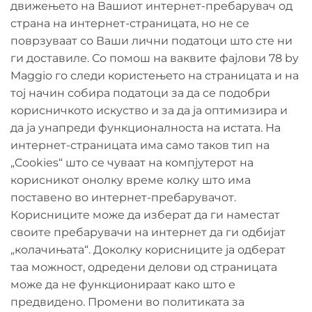
движењето на Вашиот интернет-пребарувач од
страна на интернет-страницата, но не се
поврзуваат со Ваши лични податоци што сте ни
ги доставиле. Со помош на ваквите фајлови 78 by
Maggio го следи користењето на страницата и на
тој начин собира податоци за да се подобри
корисничкото искуство и за да ја оптимизира и
да ја унапреди функционалноста на истата. На
интернет-страницата има само таков тип на
„Cookies“ што се чуваат на компјутерот на
корисникот онолку време колку што има
поставено во интернет-пребарувачот.
Корисниците може да изберат да ги наместат
своите пребарувачи на интернет да ги одбијат
„колачињата“. Доколку корисниците ја одберат
таа можност, одредени делови од страницата
може да не функционираат како што е
предвидено. Промени во политиката за