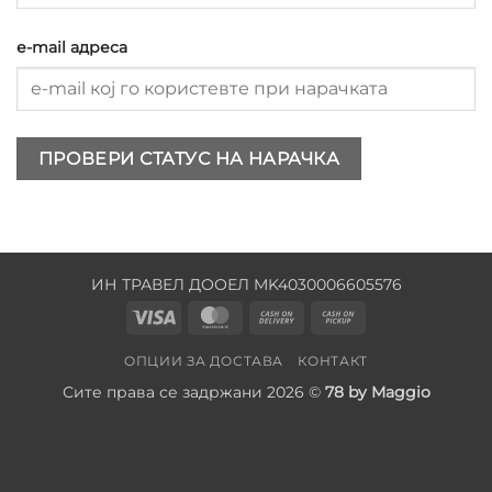
е-mail адреса
ПРОВЕРИ СТАТУС НА НАРАЧКА
ИН ТРАВЕЛ ДООЕЛ MK4030006605576
Visa
MasterCard
Cash
Cash
On
on
ОПЦИИ ЗА ДОСТАВА
КОНТАКТ
Delivery
Pickup
Сите права се задржани 2026 ©
78 by Maggio