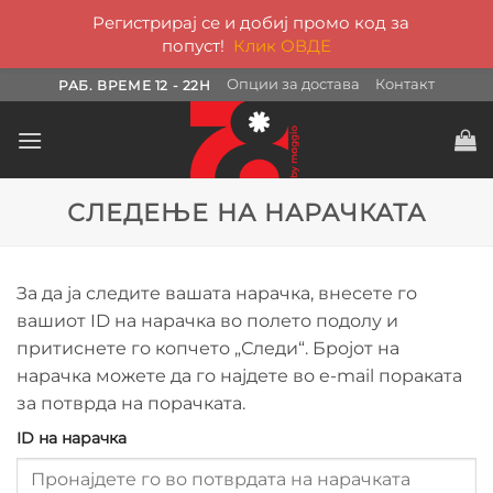
Регистрирај се и добиј промо код за
попуст!
Клик ОВДЕ
Skip
Опции за достава
Контакт
РАБ. ВРЕМЕ 12 - 22H
to
content
СЛЕДЕЊЕ НА НАРАЧКАТА
За да ја следите вашата нарачка, внесете го
вашиот ID на нарачка во полето подолу и
притиснете го копчето „Следи“. Бројот на
нарачка можете да го најдете во e-mail пораката
за потврда на порачката.
ID на нарачка