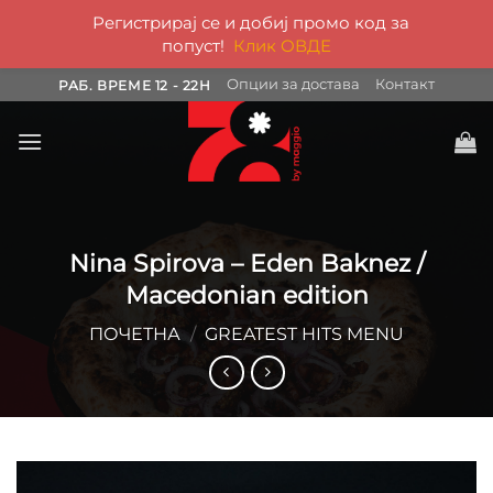
Регистрирај се и добиј промо код за
попуст!
Клик ОВДЕ
Skip
Опции за достава
Контакт
РАБ. ВРЕМЕ 12 - 22H
to
content
Nina Spirova – Eden Baknez /
Macedonian edition
ПОЧЕТНА
/
GREATEST HITS MENU