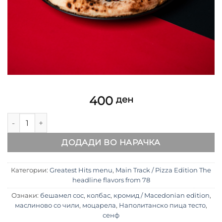
400
ден
Nina Spirova – Eden Baknez / Macedonian edition количина
ДОДАДИ ВО НАРАЧКА
Категории:
Greatest Hits menu
,
Main Track / Pizza Edition The
headline flavors from 78
Ознаки:
бешамел сос
,
колбас
,
кромид / Macedonian edition
,
маслиново со чили
,
моцарела
,
Наполитанско пица тесто
,
сенф