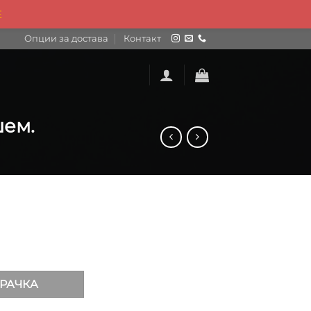
Е
Опции за достава
Контакт
џем.
агода џем. количина
РАЧКА