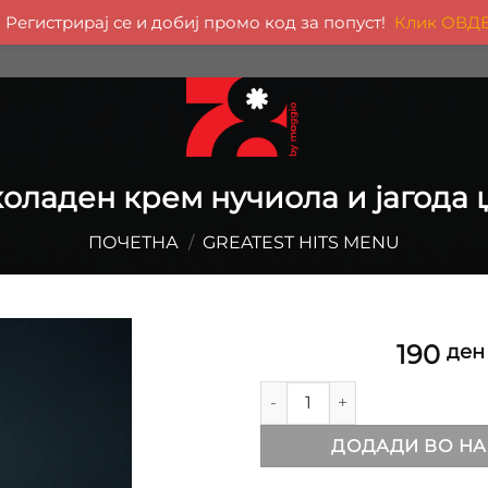
Регистрирај се и добиј промо код за попуст!
Клик ОВД
оладен крем нучиола и јагода 
ПОЧЕТНА
/
GREATEST HITS MENU
190
ден
Чоколаден крем нучиола и ј
ДОДАДИ ВО НА