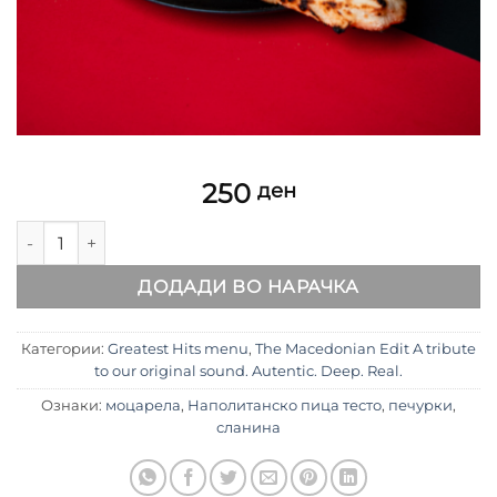
250
ден
Makedonska Pastrmajlija количина
ДОДАДИ ВО НАРАЧКА
Категории:
Greatest Hits menu
,
The Macedonian Edit A tribute
to our original sound. Autentic. Deep. Real.
Ознаки:
моцарела
,
Наполитанско пица тесто
,
печурки
,
сланина