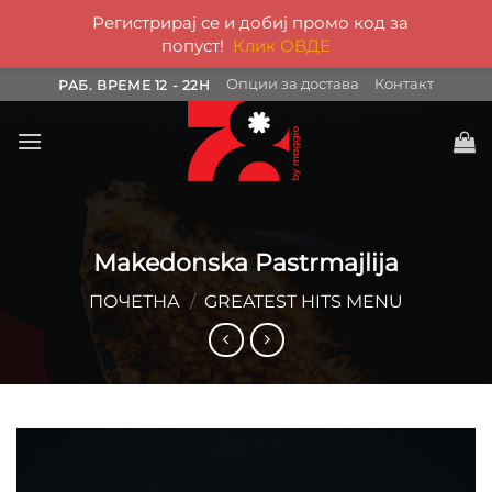
Регистрирај се и добиј промо код за
попуст!
Клик ОВДЕ
Skip
Опции за достава
Контакт
РАБ. ВРЕМЕ 12 - 22H
to
content
Makedonska Pastrmajlija
ПОЧЕТНА
/
GREATEST HITS MENU