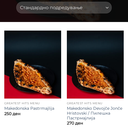
GREATEST HITS MENU
GREATEST HITS MENU
Makedonsko Devojče Jonče
Makedonska Pastrmajlija
Hristovski / Пилешка
250
ден
Пастрмајлија
270
ден