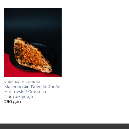
GREATEST HITS MENU
Makedonsko Devojče Jonče
Hristovski / Свинска
Пастрмајлија
290
ден