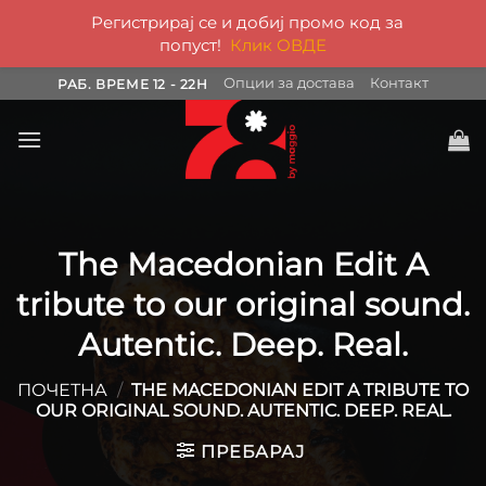
Регистрирај се и добиј промо код за
попуст!
Клик ОВДЕ
Skip
Опции за достава
Контакт
РАБ. ВРЕМЕ 12 - 22H
to
content
The Macedonian Edit A
tribute to our original sound.
Autentic. Deep. Real.
ПОЧЕТНА
/
THE MACEDONIAN EDIT A TRIBUTE TO
OUR ORIGINAL SOUND. AUTENTIC. DEEP. REAL.
ПРЕБАРАЈ