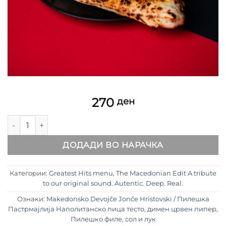
270
ден
Makedonsko Devojče Jonče Hristovski / Пилешка Пастрмајл
ДОДАДИ ВО НАРАЧКА
Категории:
Greatest Hits menu
,
The Macedonian Edit A tribute
to our original sound. Autentic. Deep. Real.
Ознаки:
Makedonsko Devojče Jonče Hristovski / Пилешка
Пастрмајлија Наполитанско пица тесто
,
димен црвен пипер
,
Пилешко филе
,
сол и лук