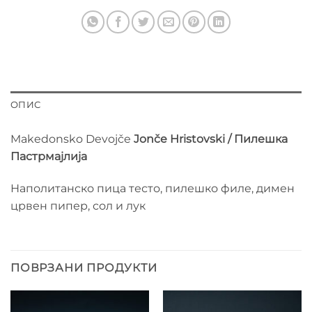
ОПИС
Makedonsko Devojče
Jonče Hristovski / Пилешка
Пастрмајлија
Наполитанско пица тесто, пилешко филе, димен
црвен пипер, сол и лук
ПОВРЗАНИ ПРОДУКТИ