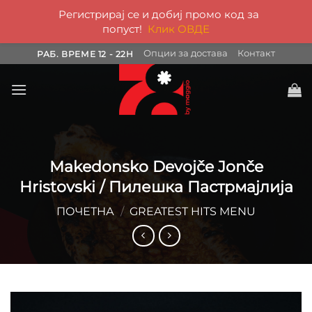
Регистрирај се и добиј промо код за
попуст!
Клик ОВДЕ
Skip
Опции за достава
Контакт
РАБ. ВРЕМЕ 12 - 22H
to
content
Makedonsko Devojče Jonče
Hristovski / Пилешка Пастрмајлија
ПОЧЕТНА
/
GREATEST HITS MENU