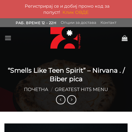
Регистрирај се и добиј промо код за
попуст!
Клик ОВДЕ
Skip
Опции за достава
Контакт
РАБ. ВРЕМЕ 12 - 22H
to
content
“Smells Like Teen Spirit” – Nirvana . /
Biber pica
ПОЧЕТНА
/
GREATEST HITS MENU