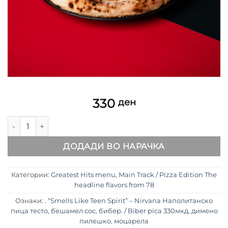
330
ден
“Smells Like Teen Spirit” – Nirvana . / Biber pica количина
ДОДАДИ ВО НАРАЧКА
Категории:
Greatest Hits menu
,
Main Track / Pizza Edition The
headline flavors from 78
Ознаки:
. “Smells Like Teen Spirit” – Nirvana Наполитанско
пица тесто
,
бешамел сос
,
бибер. / Biber pica 330мкд
,
димено
пилешко
,
моцарела