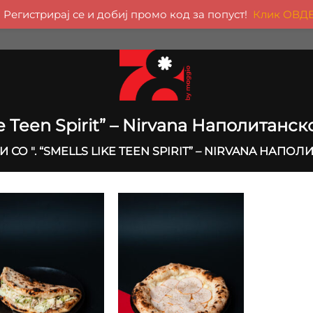
Регистрирај се и добиј промо код за попуст!
Клик ОВД
ke Teen Spirit” – Nirvana Наполитанс
СО ". “SMELLS LIKE TEEN SPIRIT” – NIRVANA НАПО