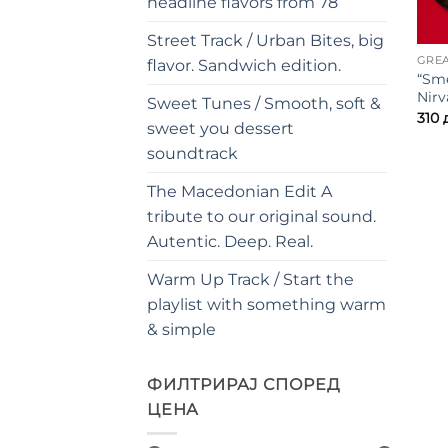
headline flavors from 78
Street Track / Urban Bites, big
GREA
flavor. Sandwich edition.
“Sme
Nirv
Sweet Tunes / Smooth, soft &
310
sweet you dessert
soundtrack
The Macedonian Edit A
tribute to our original sound.
Autentic. Deep. Real.
Warm Up Track / Start the
playlist with something warm
& simple
ФИЛТРИРАЈ СПОРЕД
ЦЕНА