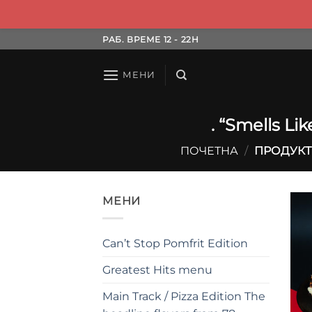
Skip
РАБ. ВРЕМЕ 12 - 22H
to
content
МЕНИ
. “Smells Li
ПОЧЕТНА
/
ПРОДУКТИ 
МЕНИ
Can’t Stop Pomfrit Edition
Greatest Hits menu
Main Track / Pizza Edition The