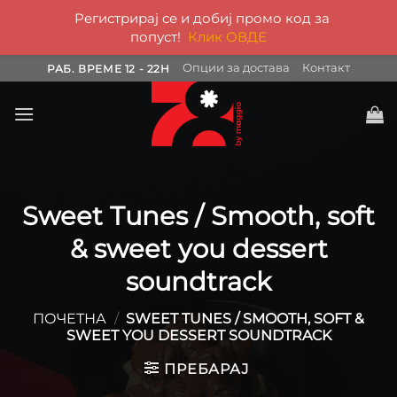
Регистрирај се и добиј промо код за
попуст!
Клик ОВДЕ
Skip
Опции за достава
Контакт
РАБ. ВРЕМЕ 12 - 22H
to
content
Sweet Tunes / Smooth, soft
& sweet you dessert
soundtrack
ПОЧЕТНА
/
SWEET TUNES / SMOOTH, SOFT &
SWEET YOU DESSERT SOUNDTRACK
ПРЕБАРАЈ