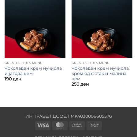
GREATEST HITS MENU
GREATEST HITS MENU
Чоколаден крем нучиола
Чоколаден крем нучиола,
и јагода џем.
крем од фстак и малина
џем
190
ден
250
ден
ИН ТРАВЕЛ ДООЕЛ MK4030006605576
Visa
MasterCard
Cash
Cash
On
on