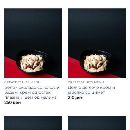
GREATEST HITS MENU
GREATEST HITS MENU
Бело чоколадо со кокос и
Долче де лече крем и
бадем, крем од фстак,
јаболко со цимет
плазма и џем од малина
210
ден
250
ден