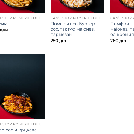
CAN’T STOP POMFRIT EDITION
CAN’T STOP POMFRIT EDITION
Помфрит со Бургер
Помфрит с
сик
сос, тартуф мајонез,
мајонез, п
ден
пармезан
од кромид
250
ден
260
ден
CAN’T STOP POMFRIT EDITION
ар сос и крцкава