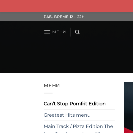
Skip
РАБ. ВРЕМЕ 12 - 22H
to
content
МЕНИ
МЕНИ
Can’t Stop Pomfrit Edition
Greatest Hits menu
Main Track / Pizza Edition The