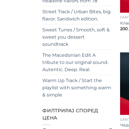
headline flavors from 78
Street Track / Urban Bites, big
flavor. Sandwich edition.
Кла
200
Sweet Tunes / Smooth, soft &
sweet you dessert
soundtrack
The Macedonian Edit A
tribute to our original sound.
Autentic. Deep. Real.
Warm Up Track / Start the
playlist with something warm
& simple
ФИЛТРИРАЈ СПОРЕД
ЦЕНА
Чед