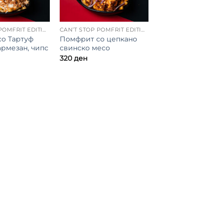
CAN’T STOP POMFRIT EDITION
CAN’T STOP POMFRIT EDITION
о Тартуф
Помфрит со цепкано
армезан, чипс
свинско месо
320
ден