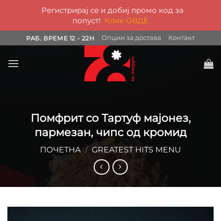
Регистрирај се и добиј промо код за
попуст!
Клик ОВДЕ
Skip
Опции за достава
Контакт
РАБ. ВРЕМЕ 12 - 22H
to
content
Помфрит со Тартуф мајонез,
пармезан, чипс од кромид
ПОЧЕТНА
/
GREATEST HITS MENU