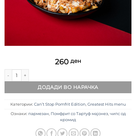
260
ден
Помфрит со Тартуф мајонез, пармезан, чипс од кромид к
ДОДАДИ ВО НАРАЧКА
Категории:
Can’t Stop Pomfrit Edition
,
Greatest Hits menu
Ознаки:
пармезан
,
Помфрит со Тартуф мајонез
,
чипс од
кромид