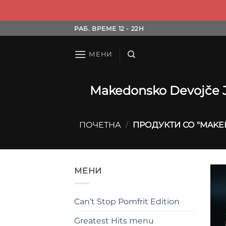
Skip
РАБ. ВРЕМЕ 12 - 22H
to
content
МЕНИ
Makedonsko Devojče J
ПОЧЕТНА
/
ПРОДУКТИ СО "MAKE
МЕНИ
Can’t Stop Pomfrit Edition
Greatest Hits menu