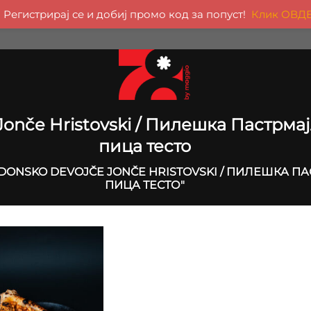
Регистрирај се и добиј промо код за попуст!
Клик ОВД
onče Hristovski / Пилешка Пастрма
пица тесто
DONSKO DEVOJČE JONČE HRISTOVSKI / ПИЛЕШКА 
ПИЦА ТЕСТО"