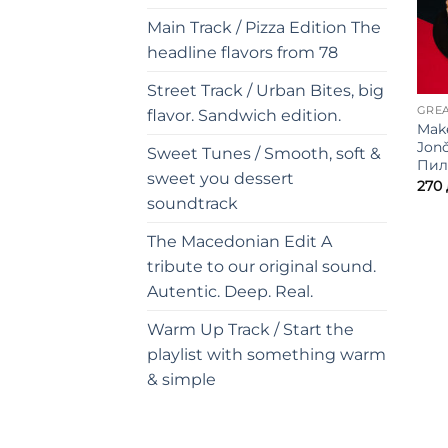
Main Track / Pizza Edition The
headline flavors from 78
Street Track / Urban Bites, big
GREA
flavor. Sandwich edition.
Mak
Jonč
Sweet Tunes / Smooth, soft &
Пил
sweet you dessert
270
soundtrack
The Macedonian Edit A
tribute to our original sound.
Autentic. Deep. Real.
Warm Up Track / Start the
playlist with something warm
& simple