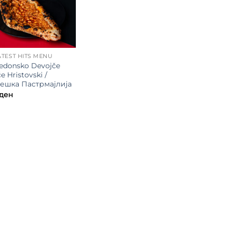
TEST HITS MENU
edonsko Devojče
e Hristovski /
ешка Пастрмајлија
ден