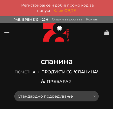
Регистрирај се и добиј промо код за
попуст!
Клик ОВДЕ
Skip
Опции за достава
Контакт
РАБ. ВРЕМЕ 12 - 22H
to
content
сланина
ПОЧЕТНА
/
ПРОДУКТИ СО "СЛАНИНА"
ПРЕБАРАЈ