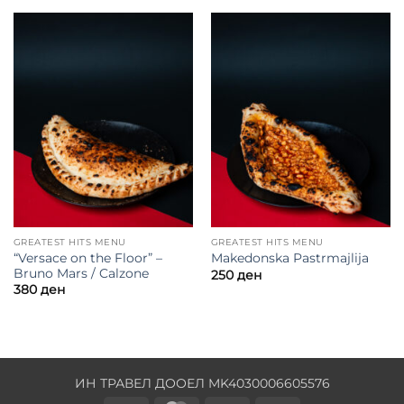
GREATEST HITS MENU
GREATEST HITS MENU
“Versace on the Floor” –
Makedonska Pastrmajlija
Bruno Mars / Calzone
250
ден
380
ден
ИН ТРАВЕЛ ДООЕЛ MK4030006605576