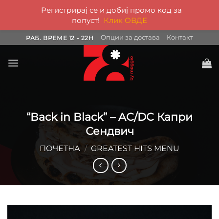
Регистрирај се и добиј промо код за
попуст!
Клик ОВДЕ
Skip
Опции за достава
Контакт
РАБ. ВРЕМЕ 12 - 22H
to
content
“Back in Black” – AC/DC Капри
Сендвич
ПОЧЕТНА
/
GREATEST HITS MENU