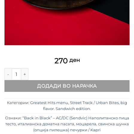
270
ден
“Back in Black” – AC/DC Капри Сендвич количина
ДОДАДИ ВО НАРАЧКА
Категории:
Greatest Hits menu
,
Street Track / Urban Bites, big
flavor. Sandwich edition.
Ознаки:
“Back in Black” – AC/DC (Sendvic) Наполитанско пица
тесто
,
италианска доматна пасата
,
моцарела
,
свинска шунка
(опција пилешка) печурки / Kapri