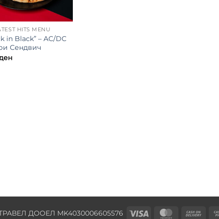
TEST HITS MENU
k in Black” – AC/DC
ри Сендвич
ден
Visa
MasterCard
Cas
ТРАВЕЛ ДООЕЛ MK4030006605576