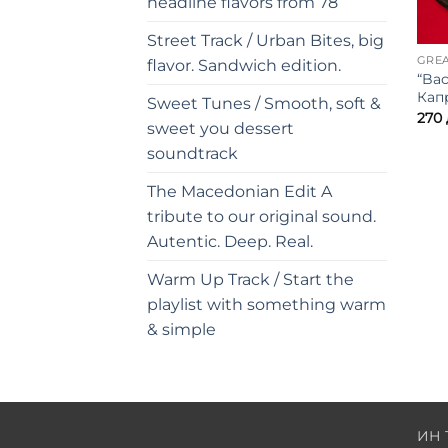
headline flavors from 78
Street Track / Urban Bites, big
GREA
flavor. Sandwich edition.
“Bac
Кап
Sweet Tunes / Smooth, soft &
270
sweet you dessert
soundtrack
The Macedonian Edit A
tribute to our original sound.
Autentic. Deep. Real.
Warm Up Track / Start the
playlist with something warm
& simple
ИН 