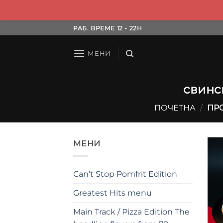
Skip
РАБ. ВРЕМЕ 12 - 22H
to
content
МЕНИ
свинск
ПОЧЕТНА
/
ПРО
МЕНИ
Can’t Stop Pomfrit Edition
Greatest Hits menu
Main Track / Pizza Edition The