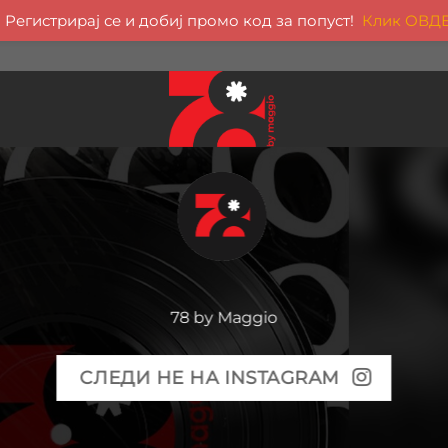
Регистрирај се и добиј промо код за попуст!
Клик ОВД
78 by Maggio
СЛЕДИ НЕ НА INSTAGRAM