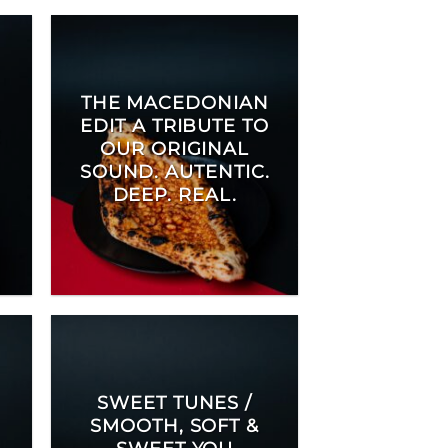
THE MACEDONIAN
EDIT A TRIBUTE TO
E
OUR ORIGINAL
SOUND. AUTENTIC.
DEEP. REAL.
SWEET TUNES /
SMOOTH, SOFT &