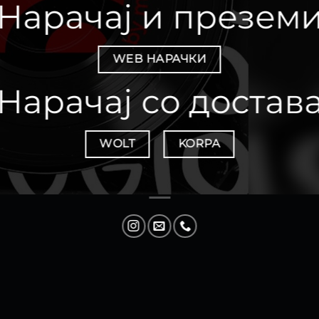
Нарачај и презем
WEB НАРАЧКИ
Нарачај со достав
WOLT
KORPA