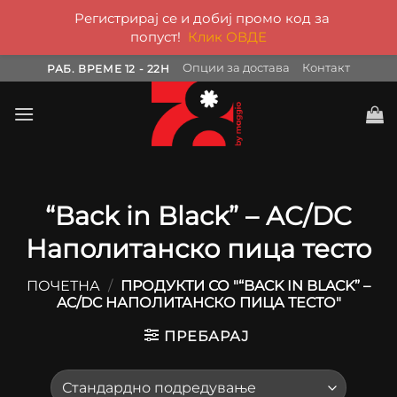
Регистрирај се и добиј промо код за
попуст!
Клик ОВДЕ
Skip
Опции за достава
Контакт
РАБ. ВРЕМЕ 12 - 22H
to
content
“Back in Black” – AC/DC
Наполитанско пица тесто
ПОЧЕТНА
/
ПРОДУКТИ СО "“BACK IN BLACK” –
AC/DC НАПОЛИТАНСКО ПИЦА ТЕСТО"
ПРЕБАРАЈ