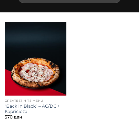
GREATEST HITS MENU
“Back in Black” – AC/DC /
Kapricioza
370
ден