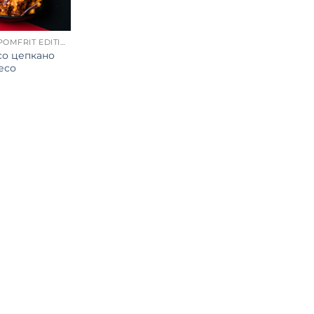
CAN’T STOP POMFRIT EDITION
о цепкано
есо