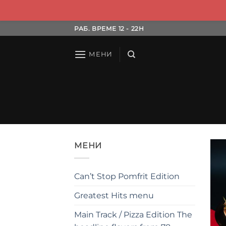
Skip
РАБ. ВРЕМЕ 12 - 22H
to
content
МЕНИ
МЕНИ
Can’t Stop Pomfrit Edition
Greatest Hits menu
Main Track / Pizza Edition The