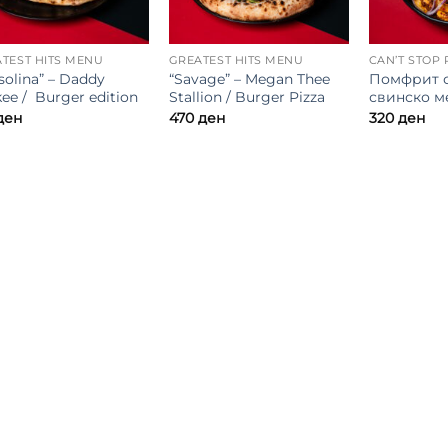
TEST HITS MENU
GREATEST HITS MENU
solina” – Daddy
“Savage” – Megan Thee
Помфрит с
ee / Burger edition
Stallion / Burger Pizza
свинско м
ден
470
ден
320
ден