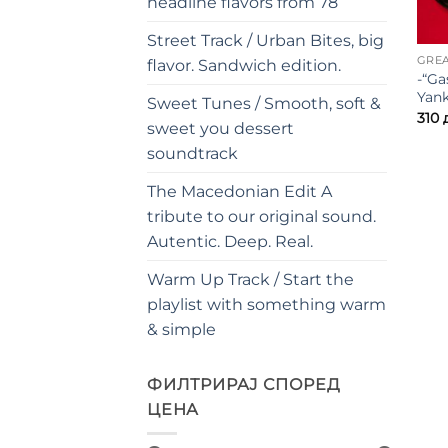
headline flavors from 78
Street Track / Urban Bites, big
GREA
flavor. Sandwich edition.
-“Ga
Yank
Sweet Tunes / Smooth, soft &
310
sweet you dessert
soundtrack
The Macedonian Edit A
tribute to our original sound.
Autentic. Deep. Real.
Warm Up Track / Start the
playlist with something warm
& simple
ФИЛТРИРАЈ СПОРЕД
ЦЕНА