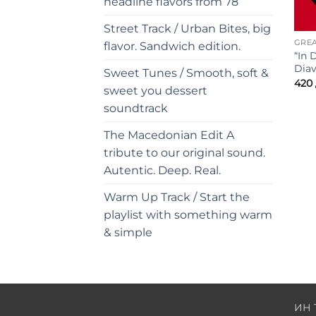
headline flavors from 78
Street Track / Urban Bites, big
GREA
flavor. Sandwich edition.
“In 
Diav
Sweet Tunes / Smooth, soft &
420
sweet you dessert
soundtrack
The Macedonian Edit A
tribute to our original sound.
Autentic. Deep. Real.
Warm Up Track / Start the
playlist with something warm
& simple
ИН 