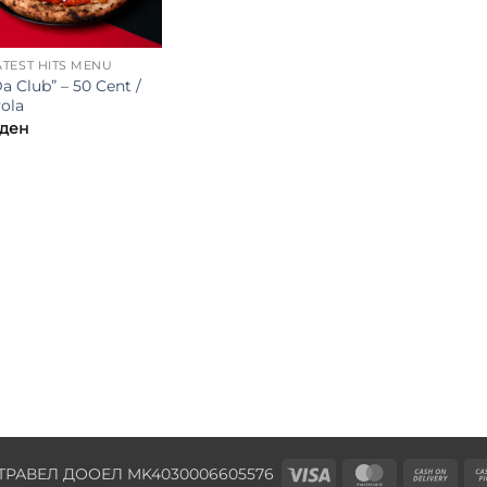
TEST HITS MENU
Da Club” – 50 Cent /
ola
ден
Visa
MasterCard
Cas
ТРАВЕЛ ДООЕЛ MK4030006605576