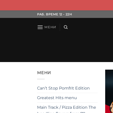
Skip
РАБ. ВРЕМЕ 12 - 22H
to
content
МЕНИ
МЕНИ
Can’t Stop Pomfrit Edition
Greatest Hits menu
Main Track / Pizza Edition The