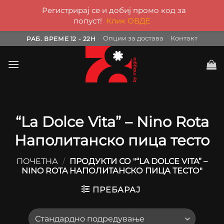
Регистрирај се и добиј промо код за
попуст!
Клик ОВДЕ
Skip
Опции за достава
Контакт
РАБ. ВРЕМЕ 12 - 22H
to
content
“La Dolce Vita” – Nino Rota
Наполитанско пица тесто
ПОЧЕТНА
/
ПРОДУКТИ СО "“LA DOLCE VITA” –
NINO ROTA НАПОЛИТАНСКО ПИЦА ТЕСТО"
ПРЕБАРАЈ