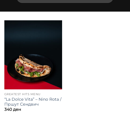
GREATEST HITS MENU
“La Dolce Vita” – Nino Rota /
Пршут Сендвич
340
ден