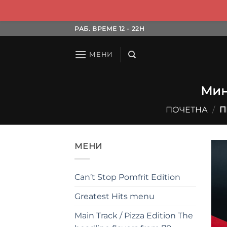
Skip
РАБ. ВРЕМЕ 12 - 22H
to
content
МЕНИ
Мин
ПОЧЕТНА
/
П
МЕНИ
Can’t Stop Pomfrit Edition
Greatest Hits menu
Main Track / Pizza Edition The