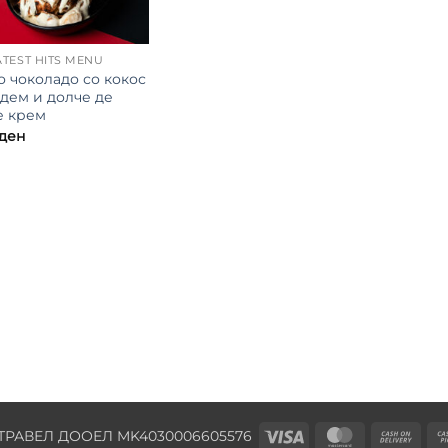
TEST HITS MENU
о чоколадо со кокос
адем и долче де
е крем
ден
Visa
MasterCard
Cas
ТРАВЕЛ ДООЕЛ MK4030006605576