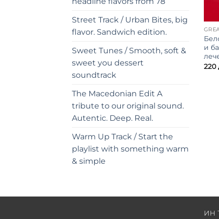
headline flavors from 78
Street Track / Urban Bites, big
GREA
flavor. Sandwich edition.
Бел
и б
Sweet Tunes / Smooth, soft &
леч
sweet you dessert
220
soundtrack
The Macedonian Edit A
tribute to our original sound.
Autentic. Deep. Real.
Warm Up Track / Start the
playlist with something warm
& simple
ИН 