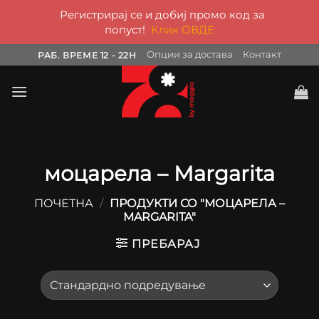
Регистрирај се и добиј промо код за
попуст!
Клик ОВДЕ
Skip
Опции за достава
Контакт
РАБ. ВРЕМЕ 12 - 22H
to
content
моцарела – Margarita
ПОЧЕТНА
/
ПРОДУКТИ СО "МОЦАРЕЛА –
MARGARITA"
ПРЕБАРАЈ