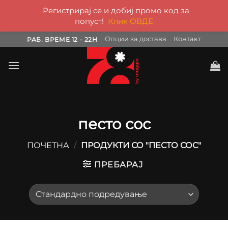
Регистрирај се и добиј промо код за
попуст!
Клик ОВДЕ
Skip
Опции за достава
Контакт
РАБ. ВРЕМЕ 12 - 22H
to
content
песто сос
ПОЧЕТНА
/
ПРОДУКТИ СО "ПЕСТО СОС"
ПРЕБАРАЈ