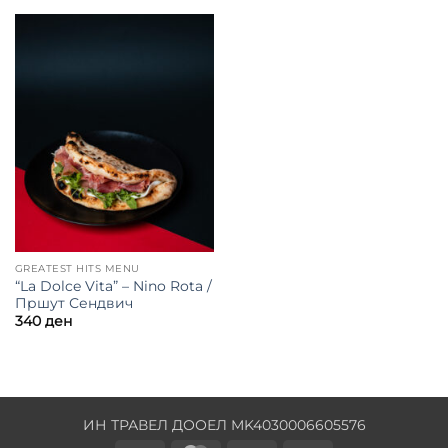
GREATEST HITS MENU
“La Dolce Vita” – Nino Rota /
Пршут Сендвич
340
ден
ИН ТРАВЕЛ ДООЕЛ MK4030006605576