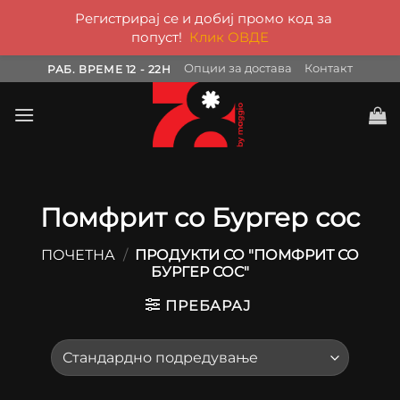
Регистрирај се и добиј промо код за
попуст!
Клик ОВДЕ
Skip
Опции за достава
Контакт
РАБ. ВРЕМЕ 12 - 22H
to
content
Помфрит со Бургер сос
ПОЧЕТНА
/
ПРОДУКТИ СО "ПОМФРИТ СО
БУРГЕР СОС"
ПРЕБАРАЈ