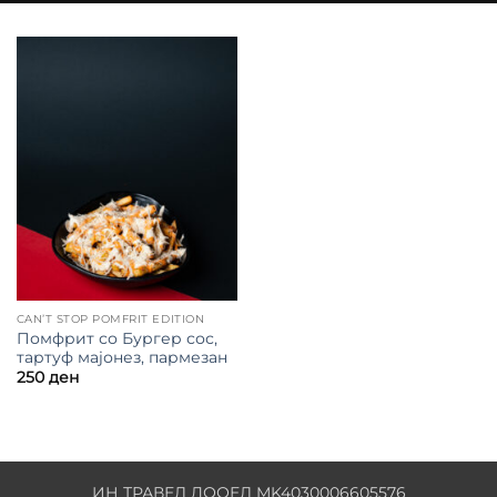
CAN’T STOP POMFRIT EDITION
Помфрит со Бургер сос,
тартуф мајонез, пармезан
250
ден
ИН ТРАВЕЛ ДООЕЛ MK4030006605576