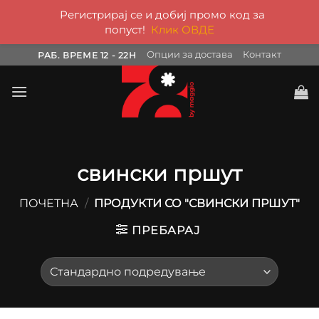
Регистрирај се и добиј промо код за
попуст!
Клик ОВДЕ
Skip
Опции за достава
Контакт
РАБ. ВРЕМЕ 12 - 22H
to
content
свински пршут
ПОЧЕТНА
/
ПРОДУКТИ СО "СВИНСКИ ПРШУТ"
ПРЕБАРАЈ