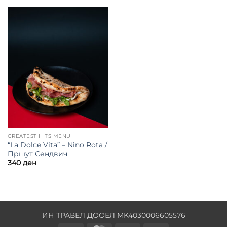
GREATEST HITS MENU
“La Dolce Vita” – Nino Rota /
Пршут Сендвич
340
ден
ИН ТРАВЕЛ ДООЕЛ MK4030006605576