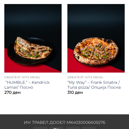
GREATEST HITS MENU
GREATEST HITS MENU
“HUMBLE.” – Kendrick
“My Way” – Frank Sinatra /
Lamar/ Посно
Tuna pizza/ Опција Посна
270
ден
310
ден
ИН ТРАВЕЛ ДООЕЛ MK4030006605576