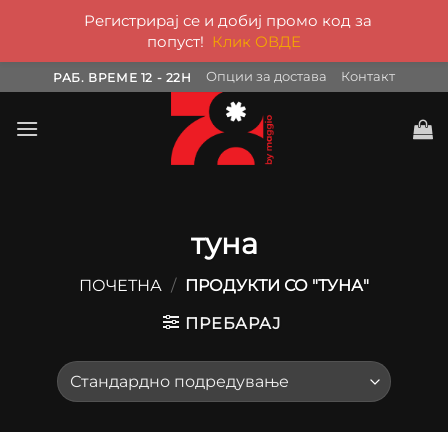
Регистрирај се и добиј промо код за
попуст!
Клик ОВДЕ
Skip
Опции за достава
Контакт
РАБ. ВРЕМЕ 12 - 22H
to
content
туна
ПОЧЕТНА
/
ПРОДУКТИ СО "ТУНА"
ПРЕБАРАЈ